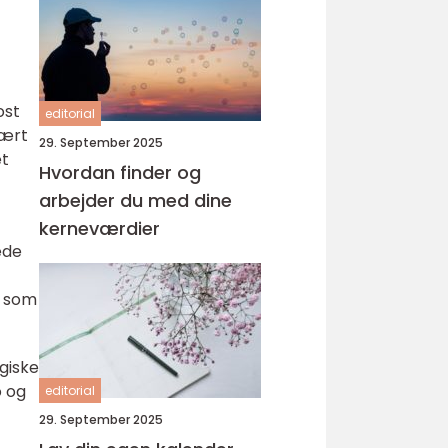
ost
editorial
mært
29. September 2025
et
Hvordan finder og
arbejder du med dine
kerneværdier
ede
r som
ogiske
o og
editorial
29. September 2025