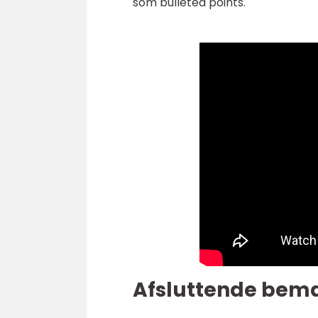
som bulleted points.
Afsluttende bem