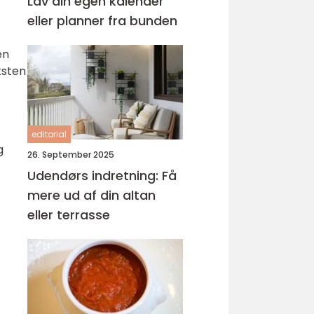
Lav din egen kalender
eller planner fra bunden
en
ksten
editorial
g
26. September 2025
Udendørs indretning: Få
mere ud af din altan
eller terrasse