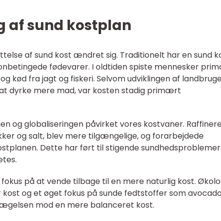
ng af sund kostplan
telse af sund kost ændret sig. Traditionelt har en sund k
nbetingede fødevarer. I oldtiden spiste mennesker pri
og kød fra jagt og fiskeri. Selvom udviklingen af landbrug
 at dyrke mere mad, var kosten stadig primært
ngen og globaliseringen påvirket vores kostvaner. Raffiner
ukker og salt, blev mere tilgængelige, og forarbejdede
kostplanen. Dette har ført til stigende sundhedsprobleme
tes.
 fokus på at vende tilbage til en mere naturlig kost. Økol
r kost og et øget fokus på sunde fedtstoffer som avocad
vægelsen mod en mere balanceret kost.