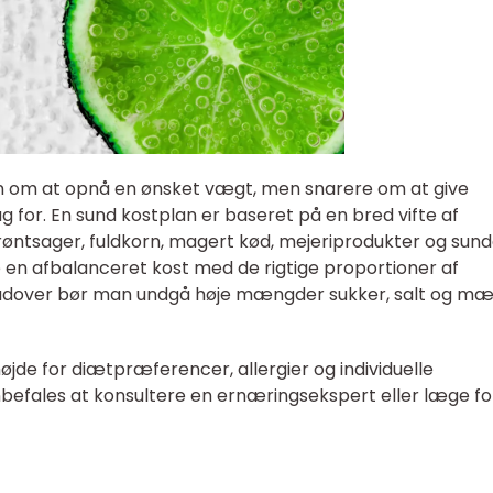
un om at opnå en ønsket vægt, men snarere om at give
 for. En sund kostplan er baseret på en bred vifte af
grøntsager, fuldkorn, magert kød, mejeriprodukter og sun
ise en afbalanceret kost med de rigtige proportioner af
erudover bør man undgå høje mængder sukker, salt og mæ
jde for diætpræferencer, allergier og individuelle
fales at konsultere en ernæringsekspert eller læge fo