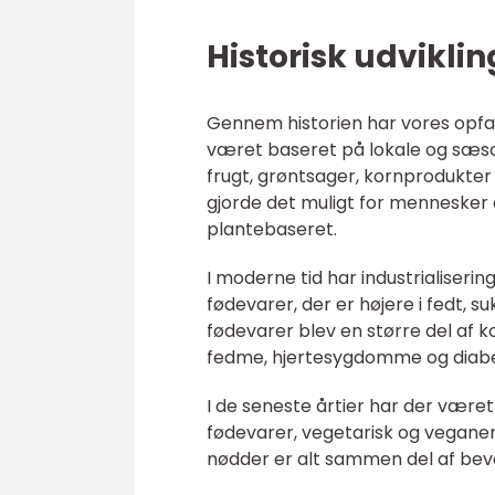
Historisk udvikli
Gennem historien har vores opfat
været baseret på lokale og sæso
frugt, grøntsager, kornprodukter 
gjorde det muligt for mennesker
plantebaseret.
I moderne tid har industrialiseri
fødevarer, der er højere i fedt, s
fødevarer blev en større del af 
fedme, hjertesygdomme og diabe
I de seneste årtier har der været
fødevarer, vegetarisk og vegane
nødder er alt sammen del af be