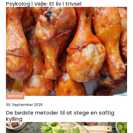
Psykolog i Vejle: Et liv i trivsel
editorial
30. September 2025
De bedste metoder til at stege en saftig
kylling