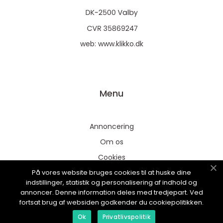
web:
www.klikko.dk
Menu
Annoncering
Om os
Cookies
På vores website bruges cookies til at huske dine
Kontakt os
indstillinger, statistik og personalisering af indhold og
Sitemap
annoncer. Denne information deles med tredjepart. Ved
fortsat brug af websiden godkender du cookiepolitikken.
Ok
Privatlivspolitik