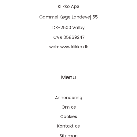
web:
www.klikko.dk
Menu
Annoncering
Om os
Cookies
På vores website bruges cookies til at huske dine
Kontakt os
indstillinger, statistik og personalisering af indhold og
Sitemap