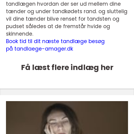
tandlægen hvordan der ser ud mellem dine
tænder og under tandkødets rand. og sluttelig
vil dine tænder blive renset for tandsten og
pudset således at de fremstår hvide og
skinnende.
Book tid til dit næste tandlæge besøg
på tandlaege-amager.dk
Få læst flere indlæg her