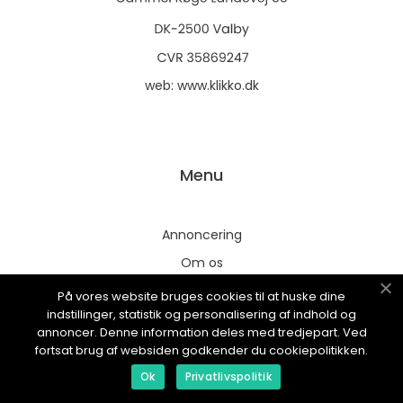
web:
www.klikko.dk
Menu
Annoncering
Om os
Cookies
På vores website bruges cookies til at huske dine
indstillinger, statistik og personalisering af indhold og
Kontakt os
annoncer. Denne information deles med tredjepart. Ved
Sitemap
fortsat brug af websiden godkender du cookiepolitikken.
Ok
Privatlivspolitik