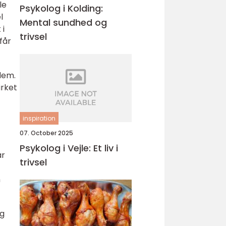
le
Psykolog i Kolding:
l
Mental sundhed og
 i
trivsel
får
 dem.
irket
inspiration
07. October 2025
Psykolog i Vejle: Et liv i
ar
trivsel
n
og