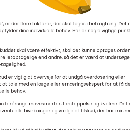
”, er der flere faktorer, der skal tages i betragtning. Det 
r opfylder dine individuelle behov. Her er nogle vigtige punk
lskuddet skal være effektivt, skal det kunne optages orden
ere letoptagelige end andre, så det er værd at undersøge
ptagelighed.
kud er vigtig at overveje for at undgå overdosering eller
gt at tale med en læge eller ernæringsekspert for at få d
uelle behov.
d kan forårsage mavesmerter, forstoppelse og kvalme. Det 
ntuelle bivirkninger og vælge et tilskud, der har minim