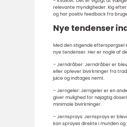
– Kvalitet: Det er vigtigt at vælge
relevante myndigheder. Kig efte
og har positiv feedback fra bruge
Nye tendenser ind
Med den stigende efterspørgsel e
nye tendenser. Her er nogle af de
– Jerndråber: Jerndråber er blev
eller oplever bivirkninger fra trad
juice og indtages nemt.
– Jerngeler: Jerngeler er en ande
giver mulighed for nøjagtig dose
minimale bivirkninger.
– Jernsprays: Jernsprays er blev
kan sprayes direkte i munden og g