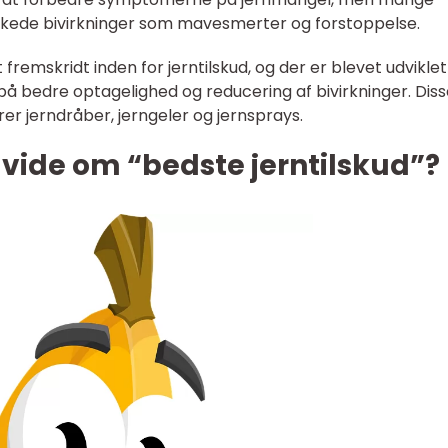
kede bivirkninger som mavesmerter og forstoppelse.
t fremskridt inden for jerntilskud, og der er blevet udvikle
på bedre optagelighed og reducering af bivirkninger. Dis
rer jerndråber, jerngeler og jernsprays.
t vide om “bedste jerntilskud”?