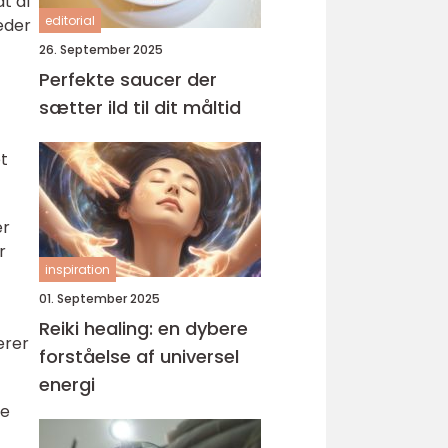
dt af
editorial
eder
26. September 2025
Perfekte saucer der
sætter ild til dit måltid
t
er
r
inspiration
01. September 2025
Reiki healing: en dybere
erer
forståelse af universel
energi
De