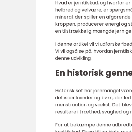
Hvad er jerntilskud, og hvorfor er 
helbred og velvære, er spørgsmål
mineral, der spiller en afgørende 
kroppen, producerer energi og sty
en tilstrækkelig mængde jern gen
I denne artikel vil vi udforske “b
Vi vil også se på, hvordan jerntils
denne udvikling.
En historisk genn
Historisk set har jernmangel være
det især kvinder og børn, der le
menstruation og vækst. Det blev 
resultere i træthed, svaghed og
For at bekæmpe denne udbredte li
kosttilskud. Disse tiltag hjalp