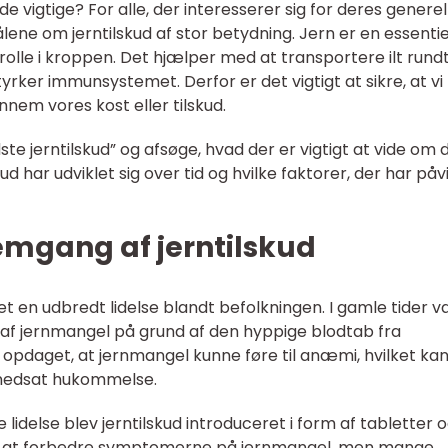
de vigtige? For alle, der interesserer sig for deres generel
ene om jerntilskud af stor betydning. Jern er en essentie
rolle i kroppen. Det hjælper med at transportere ilt rundt
rker immunsystemet. Derfor er det vigtigt at sikre, at vi 
nem vores kost eller tilskud.
edste jerntilskud” og afsøge, hvad der er vigtigt at vide om
kud har udviklet sig over tid og hvilke faktorer, der har påv
emgang af jerntilskud
t en udbredt lidelse blandt befolkningen. I gamle tider v
d af jernmangel på grund af den hyppige blodtab fra
opdaget, at jernmangel kunne føre til anæmi, hvilket ka
 nedsat hukommelse.
delse blev jerntilskud introduceret i form af tabletter 
 med at forbedre symptomerne på jernmangel, men mange