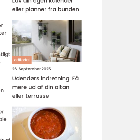
Lav din egen kalender
eller planner fra bunden
er
ter
tligt
editorial
,
26. September 2025
Udendørs indretning: Få
mere ud af din altan
en
eller terrasse
er
ale