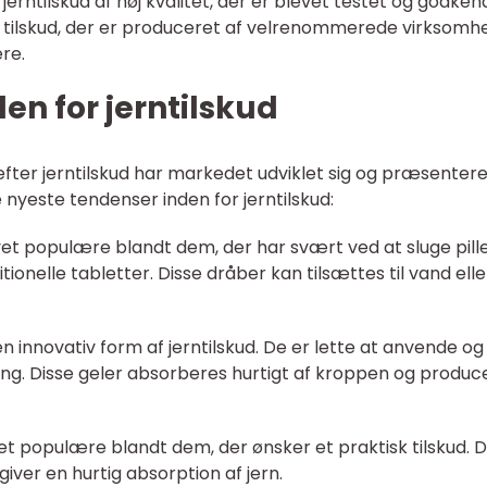
 jerntilskud af høj kvalitet, der er blevet testet og godken
r tilskud, der er produceret af velrenommerede virksomh
re.
en for jerntilskud
fter jerntilskud har markedet udviklet sig og præsentere
 nyeste tendenser inden for jerntilskud:
et populære blandt dem, der har svært ved at sluge pill
itionelle tabletter. Disse dråber kan tilsættes til vand elle
n innovativ form af jerntilskud. De er lette at anvende og
ring. Disse geler absorberes hurtigt af kroppen og produc
et populære blandt dem, der ønsker et praktisk tilskud. 
iver en hurtig absorption af jern.