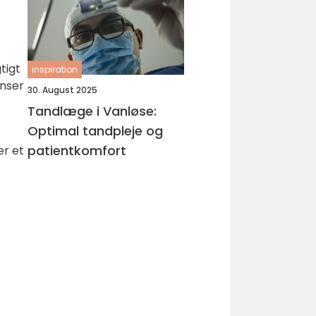
tigt
inspiration
enser
30. August 2025
Tandlæge i Vanløse:
Optimal tandpleje og
patientkomfort
er et