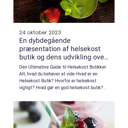
24 oktober 2023
En dybdegående
præsentation af helsekost
butik og dens udvikling over
tid
Den Ultimative Guide til Helsekost Butikker:
Alt, hvad du behøver at vide Hvad er en
Helsekost Butik? Hvorfor er helsekost
vigtigt? Hvad gør en god helsekost butik?
Historisk udvikling af Helsekost Butikker –
Oprindelse af helsekost bevægelsen ...