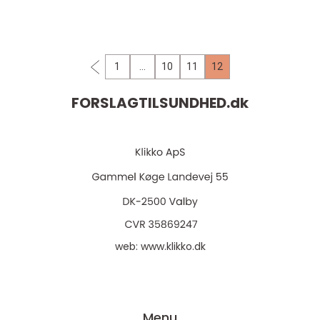
helsekost egentlig, og hvad er vigtigt at vide
for personer, der er interesseret i dette e...
1
…
10
11
12
FORSLAGTILSUNDHED.
dk
web:
www.klikko.dk
Menu