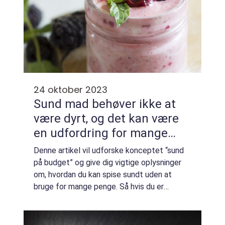
24 oktober 2023
Sund mad behøver ikke at
være dyrt, og det kan være
en udfordring for mange
mennesker at finde måder
Denne artikel vil udforske konceptet “sund
at spise sundt uden at
på budget” og give dig vigtige oplysninger
sprænge budgettet
om, hvordan du kan spise sundt uden at
bruge for mange penge. Så hvis du er
interesseret i at forbedre dit helbred
gennem kost, men ønsker at gøre det p...