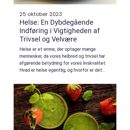
25 oktober 2023
Helse: En Dybdegående
Indføring i Vigtigheden af
Trivsel og Velvære
Helse er et emne, der optager mange
mennesker, da vores helbred og trivsel har
afgørende betydning for vores livskvalitet.
Hvad er helse egentlig, og hvorfor er det
vigtigt at være opmærksom på? I denne
artikel vil vi uddybe begrebet helse og give
en...